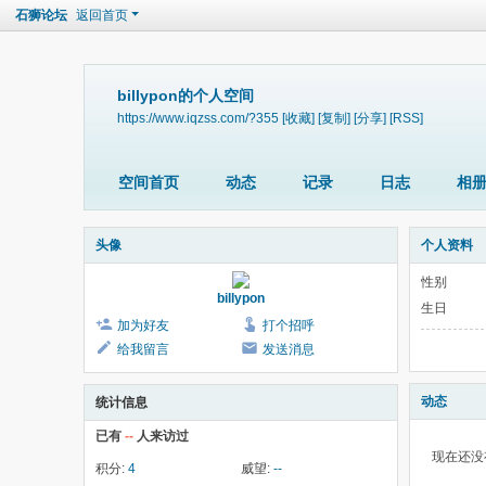
石狮论坛
返回首页
billypon的个人空间
https://www.iqzss.com/?355
[收藏]
[复制]
[分享]
[RSS]
空间首页
动态
记录
日志
相
头像
个人资料
性别
billypon
生日
加为好友
打个招呼
给我留言
发送消息
动态
统计信息
已有
--
人来访过
现在还没
积分:
4
威望:
--