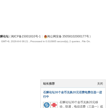
狮论坛
(
闽ICP备15001810号-1
|
闽公网安备 35058102000177号
)
GMT+8, 2026-8-6 08:21
, Processed in 0.010865 second(s), 2 queries , File On.
站长推荐
关闭
石狮论坛30个金币兑换20元话费电费任选一进
行中
石狮论坛30个金币兑换20元移
动，联通，电信话费（三选一）或