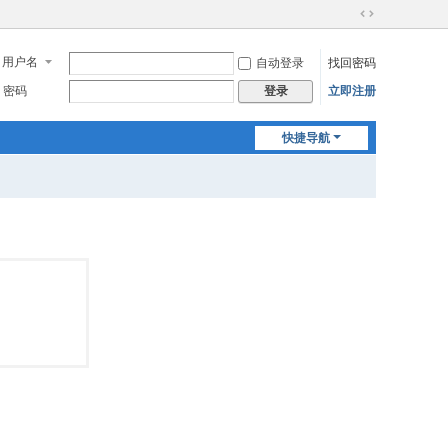
切
换
用户名
自动登录
找回密码
到
宽
密码
立即注册
登录
版
快捷导航