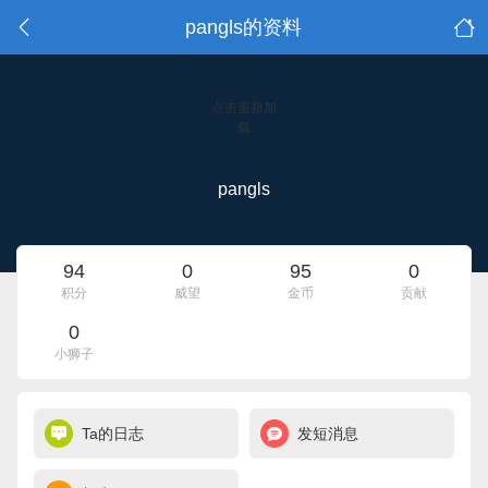
pangls的资料
点击重新加
载
pangls
94
0
95
0
积分
威望
金币
贡献
0
小狮子
Ta的日志
发短消息