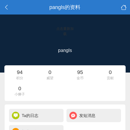
pangls的资料
点击重新加
载
pangls
94
0
95
0
积分
威望
金币
贡献
0
小狮子
Ta的日志
发短消息